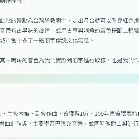
創作理念：
此站的景點為台灣道教廟宇，走出月台就可以看見紅色
音帶有古早味的旋律，並用古箏與哨角的音色搭配上輕鬆愉快的
城市當中多了一點廟宇傳統文化氣息。
其中哨角的音色為我們實際到廟宇進行取樣，也是我們
修木笛，副修作曲，曾獲得107、109年直笛獨奏特優第一、202
名、最佳樂曲創作獎。主要學習巴洛克音樂，並同時做爵士與流