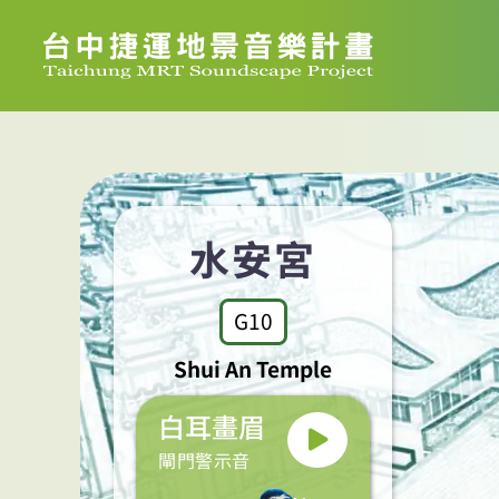
水安宮
G10
Shui An Temple
白耳畫眉
閘門警示音