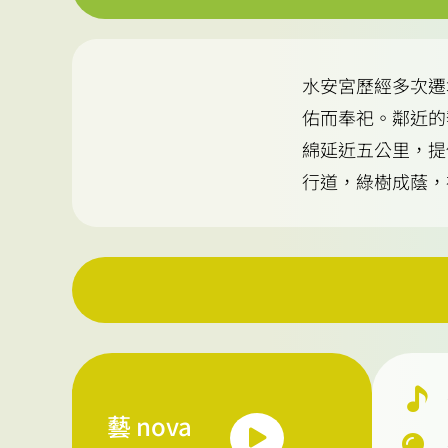
水安宮歷經多次遷
佑而奉祀。鄰近的
綿延近五公里，提
行道，綠樹成蔭，
藝 nova