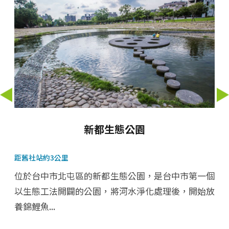
新都生態公園
距舊社站約3公里
距
之
位於台中市北屯區的新都生態公園，是台中市第一個
了
以生態工法開闢的公園，將河水淨化處理後，開始放
養錦鯉魚...
客