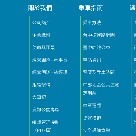
關於我們
乘車指南
溫
功能選單連結
公司簡介
乘車方法
企業識別
台中捷運路網圖
使命與願景
臺中幹線公車
經營團隊 - 董事長
車站資訊
經營團隊 - 總經理
票價及乘車時間
組織架構
中部地區公共運輸
定期票
大事紀
車票種類
資訊公開專區
捷運禮節
維護管理機制
（PDF檔）
安全設備宣導