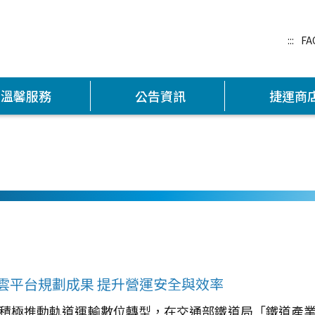
:::
FA
溫馨服務
公告資訊
捷運商
雲平台規劃成果 提升營運安全與效率
積極推動軌道運輸數位轉型，在交通部鐵道局「鐵道產