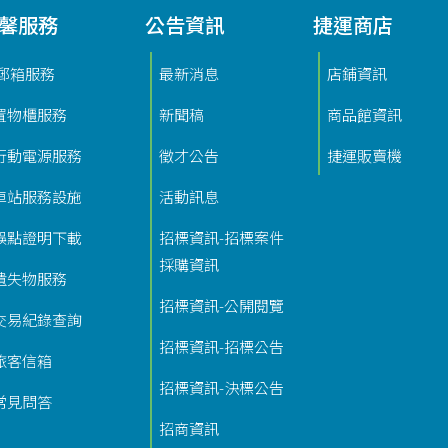
馨服務
公告資訊
捷運商店
i郵箱服務
最新消息
店鋪資訊
置物櫃服務
新聞稿
商品館資訊
行動電源服務
徵才公告
捷運販賣機
車站服務設施
活動訊息
誤點證明下載
招標資訊-招標案件
採購資訊
遺失物服務
招標資訊-公開閱覽
交易紀錄查詢
招標資訊-招標公告
旅客信箱
招標資訊-決標公告
常見問答
招商資訊