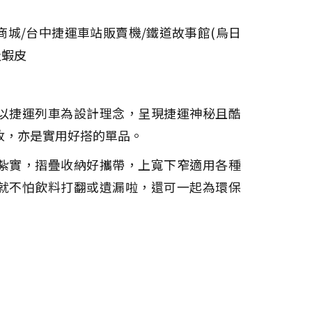
城/台中捷運車站販賣機/鐵道故事館(烏日
及蝦皮
以捷運列車為設計理念，呈現捷運神秘且酷
收，亦是實用好搭的單品。
紮實，摺疊收納好攜帶，上寬下窄適用各種
就不怕飲料打翻或遺漏啦，還可一起為環保