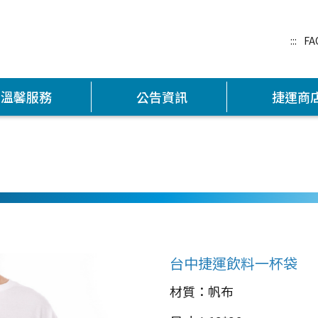
:::
FA
溫馨服務
公告資訊
捷運商
台中捷運飲料一杯袋
材質：帆布