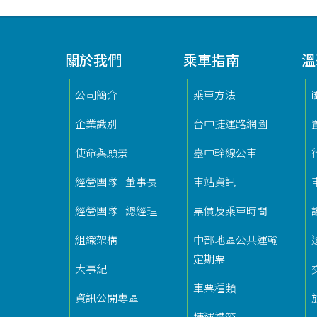
關於我們
乘車指南
溫
功能選單連結
公司簡介
乘車方法
企業識別
台中捷運路網圖
使命與願景
臺中幹線公車
經營團隊 - 董事長
車站資訊
經營團隊 - 總經理
票價及乘車時間
組織架構
中部地區公共運輸
定期票
大事紀
車票種類
資訊公開專區
捷運禮節