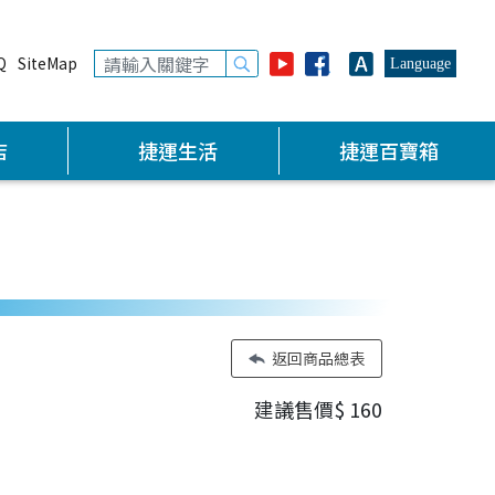
Q
SiteMap
Language
店
捷運生活
捷運百寶箱
返回商品總表
建議售價$
160