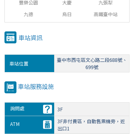
豐樂公園
大慶
九張犁
九德
烏日
高鐵臺中站
車站資訊
臺中市西屯區文心路二段688號、
車站位置
699號
車站服務設施
詢問處
3F
3F非付費區，自動售票機旁，近
ATM
出口1