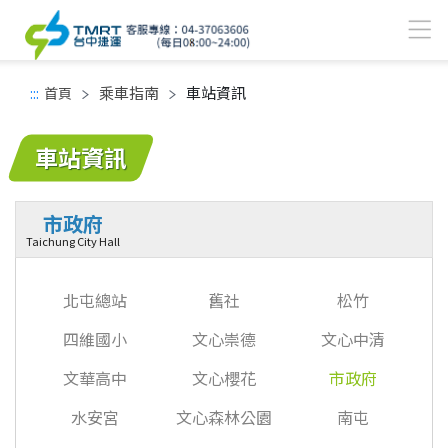
乘車指南
車站資訊
:::
首頁
中間主要內容區
車站資訊
市政府
Taichung City Hall
北屯總站
舊社
松竹
四維國小
文心崇德
文心中清
文華高中
文心櫻花
市政府
水安宮
文心森林公園
南屯