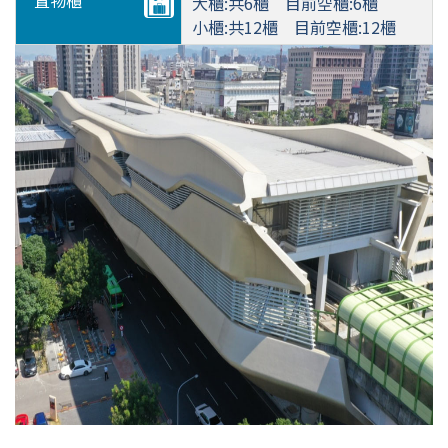
置物櫃
大櫃:共6櫃 目前空櫃:6櫃
小櫃:共12櫃 目前空櫃:12櫃