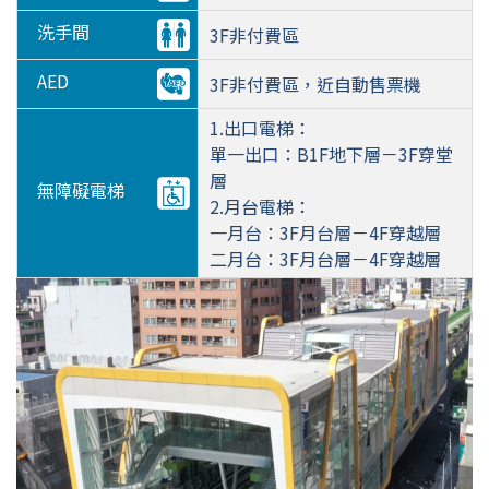
洗手間
3F非付費區
AED
3F非付費區，近自動售票機
1.出口電梯：
單一出口：B1F地下層－3F穿堂
層
無障礙電梯
2.月台電梯：
一月台：3F月台層－4F穿越層
二月台：3F月台層－4F穿越層