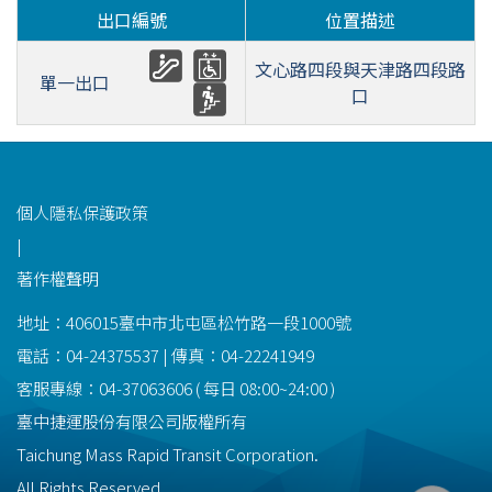
出口編號
位置描述
文心路四段與天津路四段路
單一出口
口
功能選單連結
個人隱私保護政策
|
著作權聲明
地址：406015臺中市北屯區松竹路一段1000號
電話：04-24375537 | 傳真：04-22241949
客服專線：
04-37063606
(
每日
08:00~24:00
)
臺中捷運股份有限公司版權所有
Taichung Mass Rapid Transit Corporation.
All Rights Reserved.