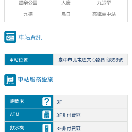
豐樂公園
大慶
九張犁
九德
烏日
高鐵臺中站
車站資訊
車站位置
臺中市北屯區文心路四段898號
車站服務設施
詢問處
3F
ATM
3F非付費區
飲水機
3F非付費區