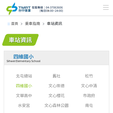
乘車指南
車站資訊
:::
首頁
中間主要內容區
車站資訊
四維國小
Sihwei Elementary School
北屯總站
舊社
松竹
四維國小
文心崇德
文心中清
文華高中
文心櫻花
市政府
水安宮
文心森林公園
南屯