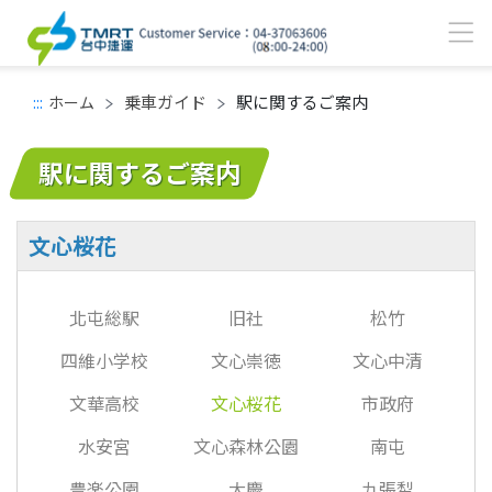
乗車ガイド
駅に関するご案内
:::
ホーム
メインコンテンツエリア
駅に関するご案内
文心桜花
北屯総駅
旧社
松竹
四維小学校
文心崇徳
文心中清
文華高校
文心桜花
市政府
水安宮
文心森林公園
南屯
豊楽公園
大慶
九張犁