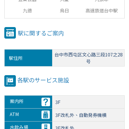
九德
烏日
高速鉄道台中駅
駅に関するご案内
台中市西屯区文心路三段107之28
駅住所
号
各駅のサービス施設
案内所
3F
ATM
3F改札外、自動発券機横
水飲み場
3F改札外