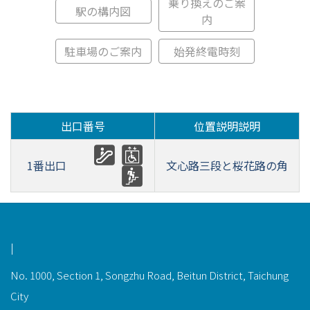
乗り換えのご案
駅の構内図
内
駐車場のご案内
始発終電時刻
出口番号
位置説明説明
1番出口
文心路三段と桜花路の角
功能選單連結
|
No. 1000, Section 1, Songzhu Road, Beitun District, Taichung
City