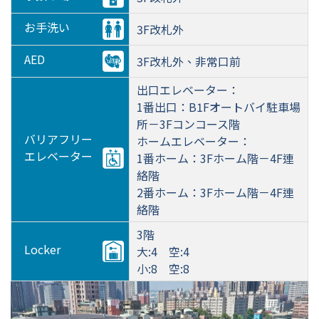
お手洗い
3F改札外
AED
3F改札外、非常口前
出口エレベーター：
1番出口：B1Fオートバイ駐車場
所－3Fコンコース階
バリアフリー
ホームエレベーター：
エレベーター
1番ホーム：3Fホーム階－4F連
絡階
2番ホーム：3Fホーム階－4F連
絡階
3階
Locker
大:4 空:4
小:8 空:8